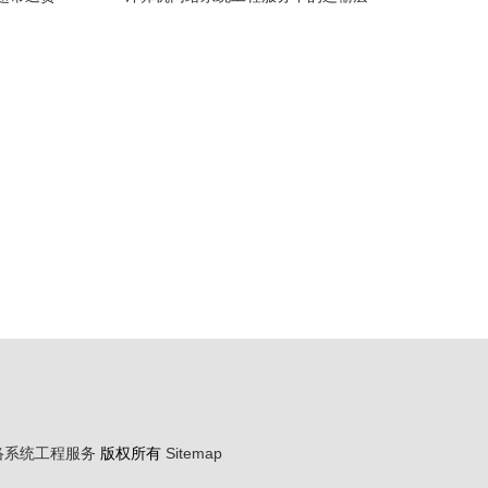
oot框架的
（05） 数据传输的桥梁与守护者
计与开发
 boot的
络系统工程服务
版权所有
Sitemap