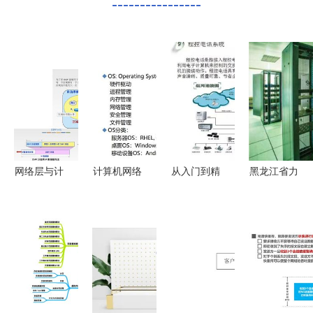
----------------
网络层与计
计算机网络
从入门到精
黑龙江省力
算机网络系
基础知识与
通 智能化
元智能化工
统工程服务
系统工程服
弱电工程系
程 构建现
构建现代通
务概述
统中的计算
代化数字基
信的基石
机网络系统
座的专业服
工程
务