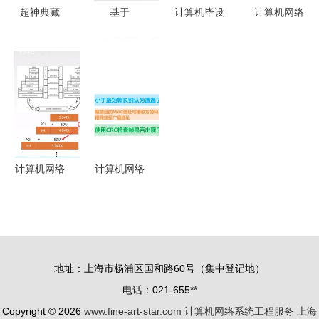
超神典藏
基于
计算机毕设
计算机网络
华为工程师
SpringBoot
springboot
系统工程服
力作，双料
的家政服务
大明生鲜超
务中的运输
秘籍助你圆
管理系统
市送货系统
层（05）
梦BAT网络
计算机网络
的设计与实
数据传输的
系统工程
系统工程实
现 基于
桥梁与守护
践
spring boot
者
框架的大明
计算机网络
计算机网络
生鲜超市配
体系结构及
系统工程服
送管理系统
其系统工程
务中的数据
的设计与开
服务解析
链路层（上
发 大明生
篇）——基
地址：上海市杨浦区国和路60号（集中登记地）
鲜超市送货
础与功能解
电话：021-655**
系统 基于
析
Copyright © 2026
www.fine-art-star.com
spring boot
计算机网络系统工程服务
上海