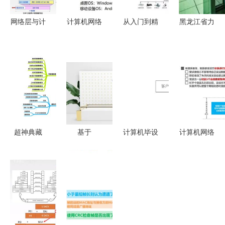
网络层与计
计算机网络
从入门到精
黑龙江省力
算机网络系
基础知识与
通 智能化
元智能化工
统工程服务
系统工程服
弱电工程系
程 构建现
构建现代通
务概述
统中的计算
代化数字基
信的基石
机网络系统
座的专业服
工程
务
超神典藏
基于
计算机毕设
计算机网络
华为工程师
SpringBoot
springboot
系统工程服
力作，双料
的家政服务
大明生鲜超
务中的运输
秘籍助你圆
管理系统
市送货系统
层（05）
梦BAT网络
计算机网络
的设计与实
数据传输的
系统工程
系统工程实
现 基于
桥梁与守护
践
spring boot
者