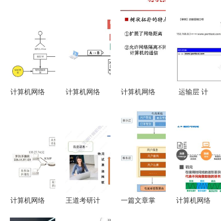
计算机网络
计算机网络
计算机网络
运输层 计
中的安全
系统工程中
系统工程服
算机网络系
常见攻击、
的网络层概
务概论
统工程服务
HTTPS原
述
的核心枢纽
理与抓包实
践
计算机网络
王道考研计
一篇文章掌
计算机网络
中的网络层
算机网络
握系统架构
系统工程服