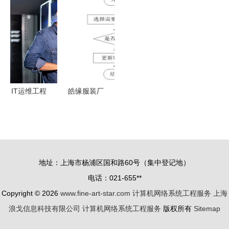
关键设备
第一章 计
的演变与主
务中的物理
路由器构成
算机网络体
流微服务框
层 奠定高
与系统工程
系结构与系
架 构建现
效通信的基
服务
统工程服务
代网络系统
石
解析
工程服务
IT运维工程
皓缘服装厂
师课程开
员工管理系
课！计算机
统设计与实
网络系统工
现
程服务人才
地址：上海市杨浦区国和路60号（集中登记地）
培养计划
电话：021-655**
Copyright © 2026
www.fine-art-star.com
计算机网络系统工程服务
上海
浪戈信息科技有限公司
计算机网络系统工程服务
版权所有
Sitemap