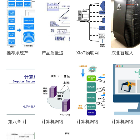
推荐系统产
产品质量追
XIoT物联网
东北首座人
品与算法概
溯管理系统
建筑施工场
工智能计算
述 深度解
构建全流程
所用电监控
中心上线
析计算机网
透明化计算
系统解决方
开启算力新
络系统工程
机网络系统
案 基于计
时代
服务
工程服务
算机网络的
新型工程安
全卫士
第八章 计
计算机网络
计算机网络
计算机网络
算机系统安
笔记 第09
的166个概
系统工程服