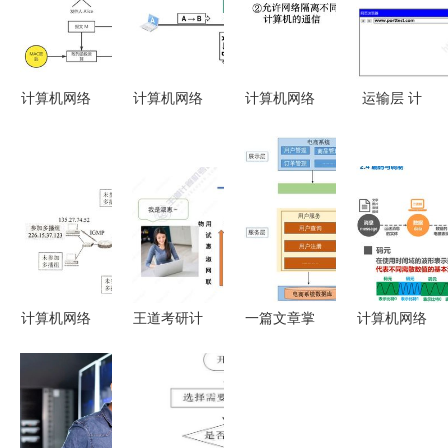
计算机网络
计算机网络
计算机网络
运输层 计
中的安全
系统工程中
系统工程服
算机网络系
常见攻击、
的网络层概
务概论
统工程服务
HTTPS原
述
的核心枢纽
理与抓包实
践
计算机网络
王道考研计
一篇文章掌
计算机网络
中的网络层
算机网络
握系统架构
系统工程服
关键设备
第一章 计
的演变与主
务中的物理
路由器构成
算机网络体
流微服务框
层 奠定高
与系统工程
系结构与系
架 构建现
效通信的基