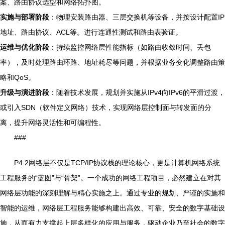
案、路由协议选型和网络拓扑图。
实施与部署阶段
：物理安装路由器、三层交换机等设备，并按设计配置IP
地址、路由协议、ACL等。进行连通性测试和路由表验证。
运维与优化阶段
：持续监控网络层性能指标（如路由收敛时间、丢包
率），及时处理路由环路、地址耗尽等问题，并根据业务变化调整路由策
略和QoS。
升级与演进阶段
：随着技术发展，规划并实施从IPv4向IPv6的平滑过渡，
或引入SDN（软件定义网络）技术，实现网络层控制面与转发面的分
离，提升网络灵活性和可编程性。
###
P4.2网络层不仅是TCP/IP协议栈的理论核心，更是计算机网络系统
工程服务的“蓝图”与“骨架”。一个成功的网络工程项目，必然建立在对其
网络层功能的深刻理解与精心实施之上。通过专业的规划、严谨的实施和
智能的运维，网络层工程服务能够构建出高效、可靠、安全的数字基础设
施，从而有力支撑起上层多样化的应用与服务，驱动企业乃至社会的数字