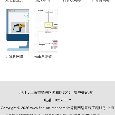
东北首座人
第八章 计
计算机网络
计算机网络
工智能计算
算机系统安
笔记 第09
的166个概
中心上线
全 操作系
章 应用层
念 你知道
开启算力新
统核心防护
——计算机
几个（第八
时代
与联网工程
网络系统工
部分 计算
实践
程服务
机网络系统
工程服务）
计算机网络
web系统架
系统工程服
构演变 单
务的全面指
体 集群 垂
南
直化 服务
化 微服务
地址：上海市杨浦区国和路60号（集中登记地）
化
电话：021-655**
Copyright © 2026
www.fine-art-star.com
计算机网络系统工程服务
上海