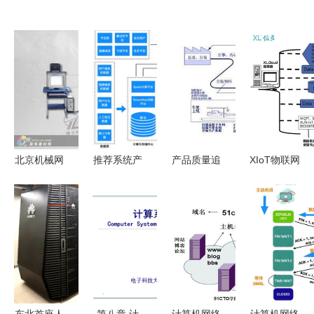
北京机械网
推荐系统产
产品质量追
XIoT物联网
信息化浪潮
品与算法概
溯管理系统
建筑施工场
下的行业变
述 深度解
构建全流程
所用电监控
革与市场脉
析计算机网
透明化计算
系统解决方
络
络系统工程
机网络系统
案 基于计
服务
工程服务
算机网络的
新型工程安
全卫士