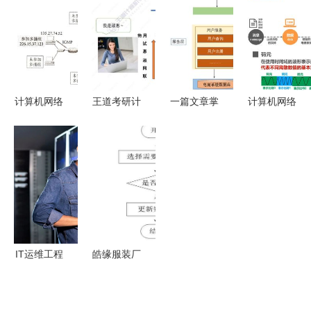
HTTPS原
述
的核心枢纽
理与抓包实
践
计算机网络
王道考研计
一篇文章掌
计算机网络
中的网络层
算机网络
握系统架构
系统工程服
关键设备
第一章 计
的演变与主
务中的物理
路由器构成
算机网络体
流微服务框
层 奠定高
与系统工程
系结构与系
架 构建现
效通信的基
服务
统工程服务
代网络系统
石
解析
工程服务
IT运维工程
皓缘服装厂
师课程开
员工管理系
课！计算机
统设计与实