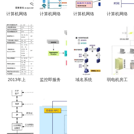
计算机网络
计算机网络
计算机网络
计算机网络
DNS域名解
概论 网络
学习笔记 4
体系结构与
析过程与系
基础与系统
Socket 编
安全 系统
统工程服务
性服务解析
程与计算机
工程服务的
解析
网络系统工
核心挑战
程服务
2013年上
监控即服务
域名系统
弱电机房工
半年网络工
推动微服务
DNS基础知
程与计算机
程师考试考
架构与模块
识与计算机
网络系统工
题分析
化系统互联
网络系统工
程服务 构
的计算机网
程服务解析
建数字化核
络新范式
心的全方位
解读