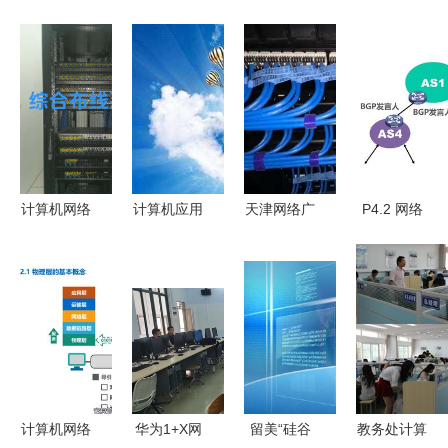
计算机网络
计算机应用
天津网络广
P4.2 网络
综合布线系
技术 学什
播安装服务
层 计算机
统 智能化
么、难度解
与计算机网
网络系统工
弱电工程的
析、就业前
络系统工程
程服务的技
基石与系统
景与网络系
——信德铭
术基石与实
工程服务全
统工程服务
浩专业服务
现
解析
方向
解析
计算机网络
华为1+X网
留美“硅谷
教务处计算