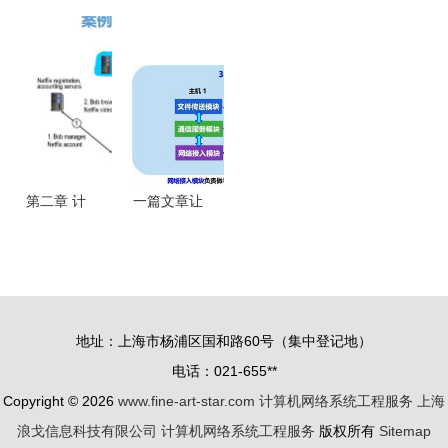
学习记录
络系统建设
梦”的起点
机网络系统
物理层——
与运维证书
计算机网络
工程服务
深入理解计
考证教资培
系统工程服
构建智慧校
算机网络系
训 赋能计
务，起薪
园的基石
统工程服务
算机网络系
10W刀的现
统工程服务
实与路径
人才培养
第二章 计
一篇文章让
算机网络系
你全面认识
统工程服务
计算机网络
中的核心
系统工程服
——应用层
务
地址：上海市杨浦区国和路60号（集中登记地）
详解
电话：021-655**
Copyright © 2026
www.fine-art-star.com
计算机网络系统工程服务
上海
浪戈信息科技有限公司
计算机网络系统工程服务
版权所有
Sitemap